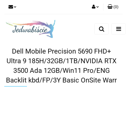
(
0
)
Zaloguj się
Zarejestruj się
Dodaj zgłoszenie
Dell Mobile Precision 5690 FHD+
Ultra 9 185H/32GB/1TB/NVIDIA RTX
3500 Ada 12GB/Win11 Pro/ENG
Backlit kbd/FP/3Y Basic OnSite Warr