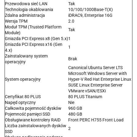
Przewodowa sieć LAN
Tak
Technologia okablowania
10/100/1000Base-T(X)
Zdalna administracja
iDRAC9, Enterprise 16G
Wersja TPM
2.0
Moduł TPM (Trusted Platform
Tak
Module)
Gniazda PCI Express x8 (Gen 5.x)
1
Gniazda PCI Express x16 (Gen
1
4.x)
Zainstalowany system
Brak
operacyjny
Canonical Ubuntu Server LTS
Microsoft Windows Server with
System operacyjny
Hyper-V Red Hat Enterprise Linux
SUSE Linux Enterprise Server
VMware vSAN/ESXi
Certyfikat 80 PLUS
80 PLUS Titanium
Napęd optyczny
Nie
Całkowita pojemność dysków
960 GB
Pojemność pamięci SSD
480 GB
Obsługiwane kontrolery RAID
Front PERC H755 Front Load
Liczba zainstalowanych dysków
2
SSD