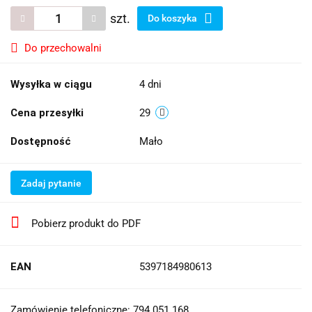
szt.
Do koszyka
Do przechowalni
Wysyłka w ciągu
4 dni
Cena przesyłki
29
Dostępność
Mało
Zadaj pytanie
Pobierz produkt do PDF
EAN
5397184980613
Zamówienie telefoniczne: 794 051 168