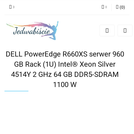
(
0
)
Zaloguj się
Zarejestruj się
Dodaj zgłoszenie
DELL PowerEdge R660XS serwer 960
GB Rack (1U) Intel® Xeon Silver
4514Y 2 GHz 64 GB DDR5-SDRAM
1100 W