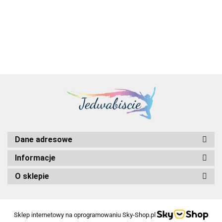
62277.00
41812.00
RX2540
TX2550
R660XS
R760XS
1,92 TB
960 GB
46326.00
44609.0
45562.00
45522.00
M7 serwer
M7 serw
serwer 480
serwer 480
Rack
Rack
0 GB Rack
Tower
GB Rack
GB Rack
(2U) Intel
(2U) Intel
(2U) Intel®
Intel®
(1U) Intel®
(2U) Intel®
Xeon 6
Xeon 6
Xeon®
Xeon®
Xeon Silver
Xeon Silver
6517P
6507P
Gold
Gold 63
4510 2,4
4510 2,4
3,2 GHz
3,5 GHz
6426Y 2,5
3,6 GHz 
GHz 32 GB
GHz 32 GB
32 GB
32 GB
GHz 32 GB
GB DDR5
DDR5-
DDR5-
DDR5-
DDR5-
DDR5-
SDRAM
SDRAM
SDRAM
SDRAM
SDRAM
SDRAM
900 W
1100 W
1100 W
1100 W
1100 W
900 W
Dane adresowe
Informacje
O sklepie
Sklep internetowy na oprogramowaniu Sky-Shop.pl