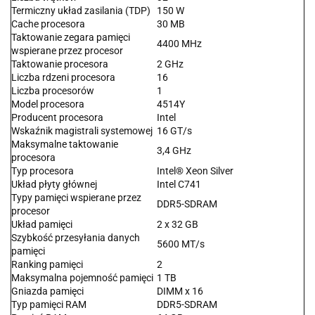
Termiczny układ zasilania (TDP)
150 W
Cache procesora
30 MB
Taktowanie zegara pamięci
4400 MHz
wspierane przez procesor
Taktowanie procesora
2 GHz
Liczba rdzeni procesora
16
Liczba procesorów
1
Model procesora
4514Y
Producent procesora
Intel
Wskaźnik magistrali systemowej
16 GT/s
Maksymalne taktowanie
3,4 GHz
procesora
Typ procesora
Intel® Xeon Silver
Układ płyty głównej
Intel C741
Typy pamięci wspierane przez
DDR5-SDRAM
procesor
Układ pamięci
2 x 32 GB
Szybkość przesyłania danych
5600 MT/s
pamięci
Ranking pamięci
2
Maksymalna pojemność pamięci
1 TB
Gniazda pamięci
DIMM x 16
Typ pamięci RAM
DDR5-SDRAM