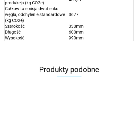
produkcja (kg CO2e)
Całkowita emisja dwutlenku
węgla, odchylenie standardowe
3677
(kg CO2e)
Szerokość
330mm
Długość
600mm
Wysokość
990mm
Produkty podobne
DELL
DELL
Fujitsu
Fujitsu
DELL
DELL
R570
R570
PRIMERGY
PRIMER
PowerEdge
PowerEdge
serwer
serwer