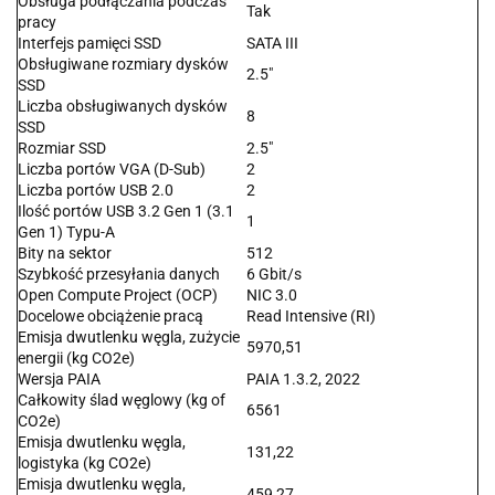
Obsługa podłączania podczas
Tak
pracy
Interfejs pamięci SSD
SATA III
Obsługiwane rozmiary dysków
2.5"
SSD
Liczba obsługiwanych dysków
8
SSD
Rozmiar SSD
2.5"
Liczba portów VGA (D-Sub)
2
Liczba portów USB 2.0
2
Ilość portów USB 3.2 Gen 1 (3.1
1
Gen 1) Typu-A
Bity na sektor
512
Szybkość przesyłania danych
6 Gbit/s
Open Compute Project (OCP)
NIC 3.0
Docelowe obciążenie pracą
Read Intensive (RI)
Emisja dwutlenku węgla, zużycie
5970,51
energii (kg CO2e)
Wersja PAIA
PAIA 1.3.2, 2022
Całkowity ślad węglowy (kg of
6561
CO2e)
Emisja dwutlenku węgla,
131,22
logistyka (kg CO2e)
Emisja dwutlenku węgla,
459,27