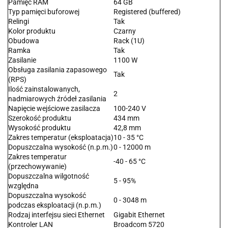
Pamięć RAM
64 GB
Typ pamięci buforowej
Registered (buffered)
Relingi
Tak
Kolor produktu
Czarny
Obudowa
Rack (1U)
Ramka
Tak
Zasilanie
1100 W
Obsługa zasilania zapasowego
Tak
(RPS)
Ilość zainstalowanych,
2
nadmiarowych źródeł zasilania
Napięcie wejściowe zasilacza
100-240 V
Szerokość produktu
434 mm
Wysokość produktu
42,8 mm
Zakres temperatur (eksploatacja)
10 - 35 °C
Dopuszczalna wysokość (n.p.m.)
0 - 12000 m
Zakres temperatur
-40 - 65 °C
(przechowywanie)
Dopuszczalna wilgotność
5 - 95%
względna
Dopuszczalna wysokość
0 - 3048 m
podczas eksploatacji (n.p.m.)
Rodzaj interfejsu sieci Ethernet
Gigabit Ethernet
Kontroler LAN
Broadcom 5720