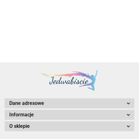
Labelling
Brother | QL-810Wc |
Mono,
Przewodowa |
Machine
Bezprzewodowy |
Thermal,
Monochromatyczna
with
887.00
Przewodowy |
White
| Termiczna | Inna |
955.00
integrated
Dwukolorowy
Czarna | Biała
Bluetooth
(monochromatyczny)
(Up to
| Termiczny | Inny |
18mm)
Czarny | Biały
Dane adresowe
Informacje
O sklepie