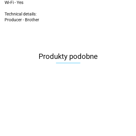
Wi-Fi - Yes
Technical details:
Producer - Brother
Produkty podobne
Brother
Brother
P-touch
PT-
CUBE
E310BTV
601.00
895.00
Plus PT-
Pro
P710BTH
Brother | QL-1100c |