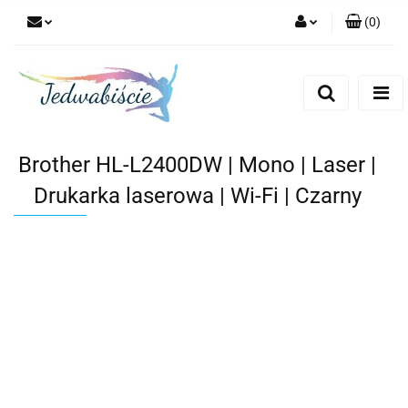
(
0
)
Zaloguj się
Zarejestruj się
Dodaj zgłoszenie
Brother HL-L2400DW | Mono | Laser |
Drukarka laserowa | Wi-Fi | Czarny