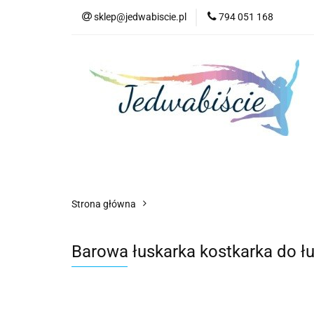
sklep@jedwabiscie.pl
794 051 168
Nowości
Pr
Nowości
Promocje
AGD
Kompute
Strona główna
Barowa łuskarka kostkarka do łu