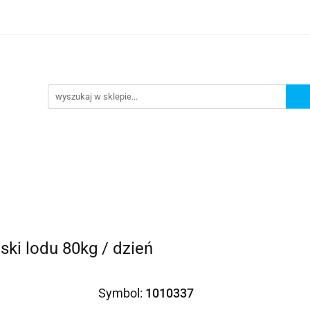
omocje
AGD
Komputery
Dziecko
Sport i 
ry
Dziecko
Sport i turystyka
ski lodu 80kg / dzień
Symbol:
1010337