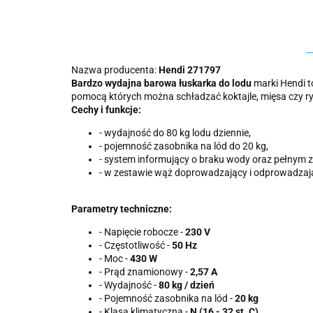
Nazwa producenta:
Hendi 271797
Bardzo wydajna barowa łuskarka do lodu
marki Hendi t
pomocą których można schładzać koktajle, mięsa czy ry
Cechy i funkcje:
- wydajność do 80 kg lodu dziennie,
- pojemność zasobnika na lód do 20 kg,
- system informujący o braku wody oraz pełnym z
- w zestawie wąż doprowadzający i odprowadzają
Parametry techniczne:
- Napięcie robocze -
230 V
- Częstotliwość -
50 Hz
- Moc -
430 W
- Prąd znamionowy -
2,57 A
- Wydajność -
80 kg / dzień
- Pojemność zasobnika na lód -
20 kg
- Klasa klimatyczna -
N (16 - 32 st. C)