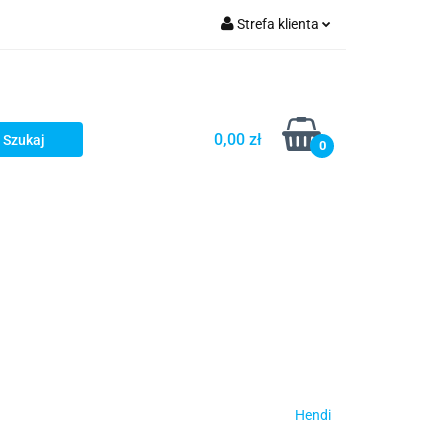
Strefa klienta
turystyka
Zaloguj się
Zarejestruj się
Dodaj zgłoszenie
0,00 zł
0
Hendi