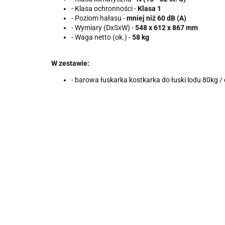
- Klasa ochronności -
Klasa 1
- Poziom hałasu -
mniej niż 60 dB (A)
- Wymiary (DxSxW) -
548 x 612 x 867 mm
- Waga netto (ok.) -
58 kg
W zestawie:
- barowa łuskarka kostkarka do łuski lodu 80kg / 