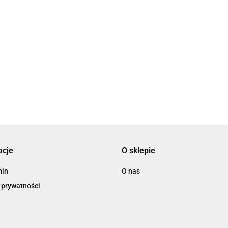
/dzień 5 kg 165 W
Barowa kostkarka maszyna do kostek lodu 5
3721.00
acje
O sklepie
min
O nas
 prywatności