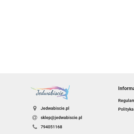
Barowa kostkarka maszyna do kostek lodu 20 kg
2295.00
Inform
Regula
Jedwabiscie.pl
Polityka
sklep@jedwabiscie.pl
794051168