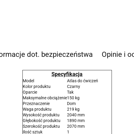
formacje dot. bezpieczeństwa
Opinie i o
Specyfikacja
Model
Atlas do ćwiczeń
Kolor produktu
Czarny
Oparcie
Tak
Maksymalne obciążenie
150 kg
Przeznaczenie
Dom
Waga produktu
219 kg
Wysokość produktu
2040 mm
Głębokość produktu
1890 mm
Szerokość produktu
2070 mm
Ilość sztuk
1