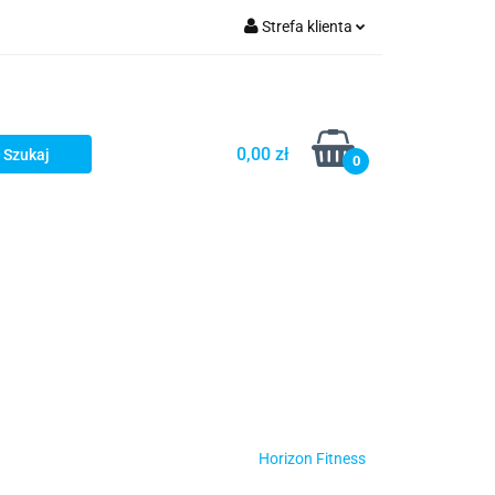
Strefa klienta
turystyka
Zaloguj się
Zarejestruj się
Dodaj zgłoszenie
0,00 zł
0
Horizon Fitness