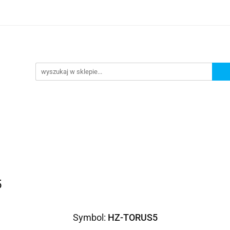
omocje
AGD
Komputery
Dziecko
Sport i 
ry
Dziecko
Sport i turystyka
5
Symbol:
HZ-TORUS5