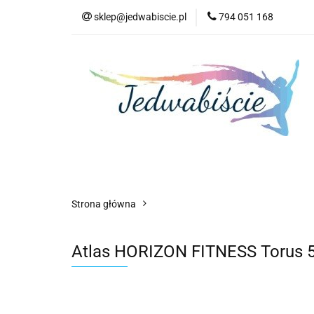
sklep@jedwabiscie.pl
794 051 168
Nowości
Pr
Nowości
Promocje
AGD
Kompute
Strona główna
Atlas HORIZON FITNESS Torus 