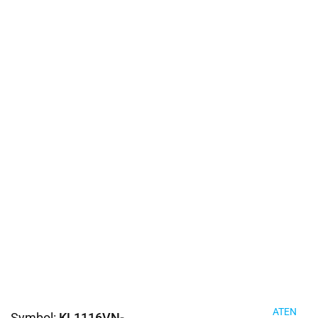
ATEN
Symbol:
KL1116VN-