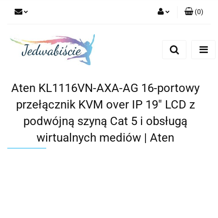
(
0
)
Zaloguj się
Zarejestruj się
Dodaj zgłoszenie
Aten KL1116VN-AXA-AG 16-portowy
przełącznik KVM over IP 19" LCD z
podwójną szyną Cat 5 i obsługą
wirtualnych mediów | Aten