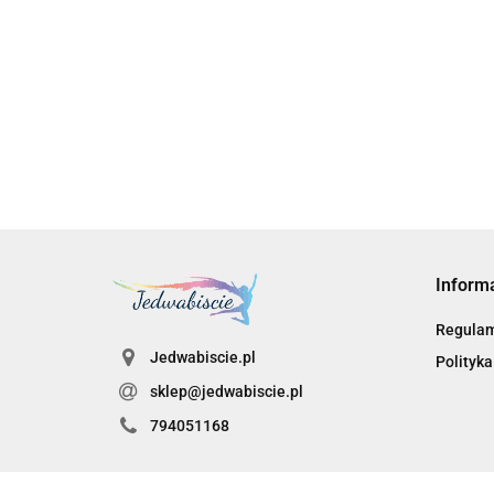
Dell | U4025QW | 39,7 " | IPS | WUHD | 21:9 | 120
9902.00
Inform
Regula
Jedwabiscie.pl
Polityka
sklep@jedwabiscie.pl
794051168