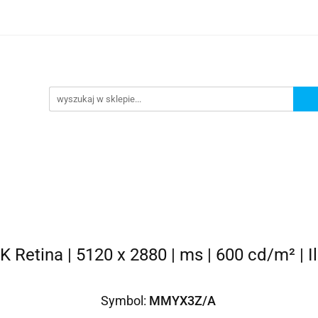
omocje
AGD
Komputery
Dziecko
Sport i 
ry
Dziecko
Sport i turystyka
5K Retina | 5120 x 2880 | ms | 600 cd/m² |
Symbol:
MMYX3Z/A