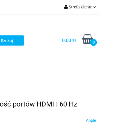
Strefa klienta
turystyka
Zaloguj się
Zarejestruj się
Dodaj zgłoszenie
0,00 zł
0
 Ilość portów HDMI | 60 Hz
Apple