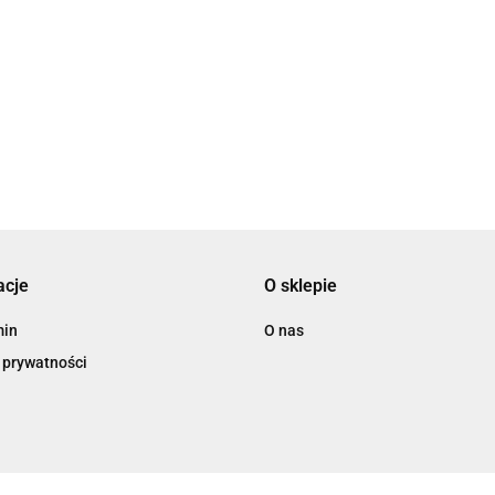
 Hz | 5 ms | 5120 x 2160 pikseli | 600 cd/m² | Złącze zasilania, 
acje
O sklepie
min
O nas
 prywatności