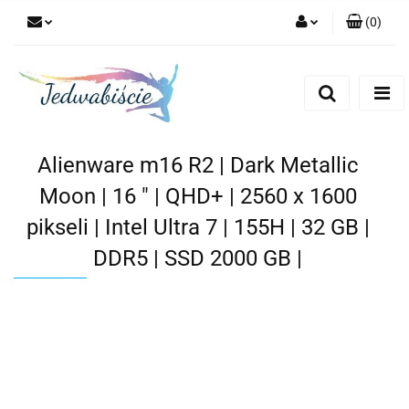
(
0
)
Zaloguj się
Zarejestruj się
Dodaj zgłoszenie
Alienware m16 R2 | Dark Metallic
Moon | 16 " | QHD+ | 2560 x 1600
pikseli | Intel Ultra 7 | 155H | 32 GB |
DDR5 | SSD 2000 GB |