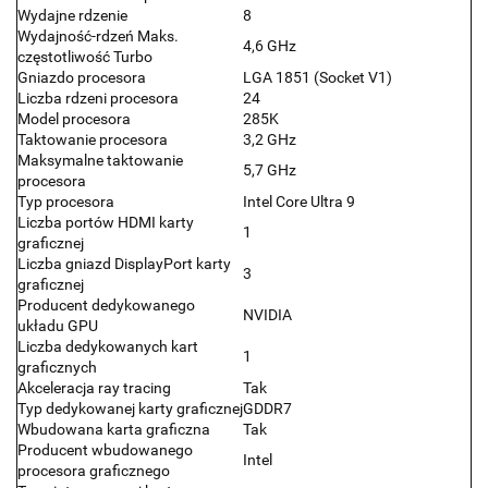
Wydajne rdzenie
8
Wydajność-rdzeń Maks.
4,6 GHz
częstotliwość Turbo
Gniazdo procesora
LGA 1851 (Socket V1)
Liczba rdzeni procesora
24
Model procesora
285K
Taktowanie procesora
3,2 GHz
Maksymalne taktowanie
5,7 GHz
procesora
Typ procesora
Intel Core Ultra 9
Liczba portów HDMI karty
1
graficznej
Liczba gniazd DisplayPort karty
3
graficznej
Producent dedykowanego
NVIDIA
układu GPU
Liczba dedykowanych kart
1
graficznych
Akceleracja ray tracing
Tak
Typ dedykowanej karty graficznej
GDDR7
Wbudowana karta graficzna
Tak
Producent wbudowanego
Intel
procesora graficznego