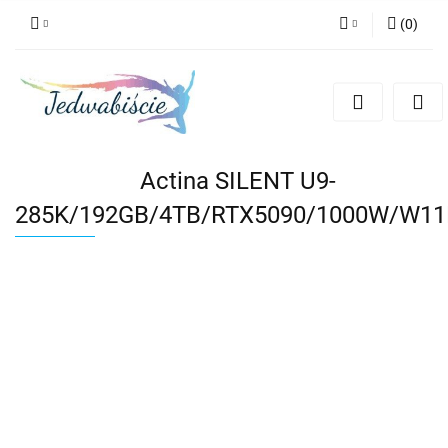
(
0
)
Zaloguj się
Zarejestruj się
Dodaj zgłoszenie
Actina SILENT U9-
285K/192GB/4TB/RTX5090/1000W/W11