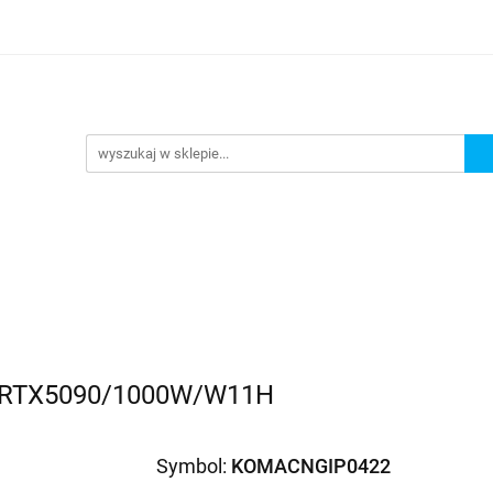
romocje
AGD
Komputery
Dziecko
Sport i 
ry
Dziecko
Sport i turystyka
B/RTX5090/1000W/W11H
Symbol:
KOMACNGIP0422