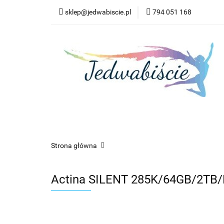
sklep@jedwabiscie.pl
794 051 168
Nowości
P
Nowości
Promocje
AGD
Kompute
Strona główna
Actina SILENT 285K/64GB/2T