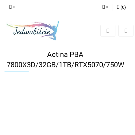
(
0
)
Zaloguj się
Zarejestruj się
Dodaj zgłoszenie
Actina PBA
7800X3D/32GB/1TB/RTX5070/750W