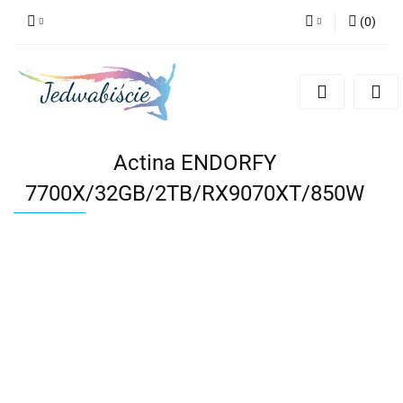
(
0
)
Zaloguj się
Zarejestruj się
Dodaj zgłoszenie
Actina ENDORFY
7700X/32GB/2TB/RX9070XT/850W