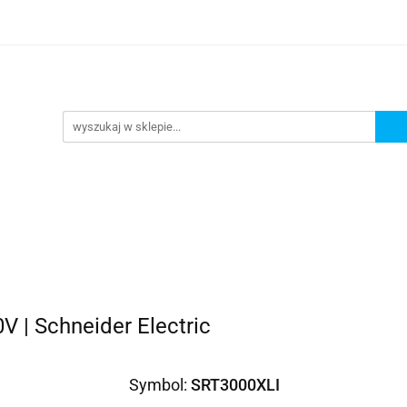
omocje
AGD
Komputery
Dziecko
Sport i 
ry
Dziecko
Sport i turystyka
 | Schneider Electric
Symbol:
SRT3000XLI