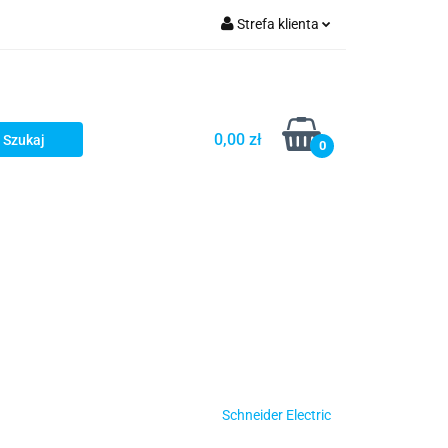
Strefa klienta
turystyka
Zaloguj się
Zarejestruj się
Dodaj zgłoszenie
0,00 zł
0
Schneider Electric