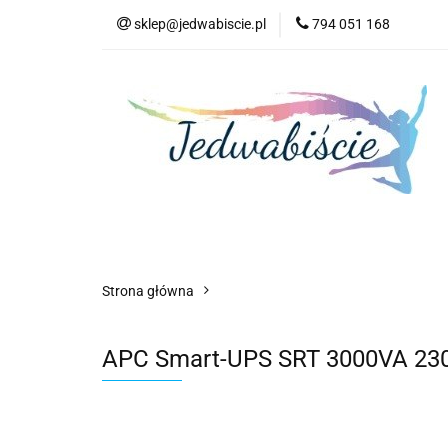
sklep@jedwabiscie.pl
794 051 168
Nowości
Pr
Nowości
Promocje
AGD
Kompute
Strona główna
APC Smart-UPS SRT 3000VA 230V