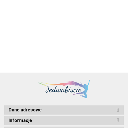
Smart-
Smart-
Smart-
Smart-
UPS-211
APC Smart-
UPS
UPS SRT
UPS SRT
UPS SRT
zasilacz
14804.00
17142.00
21009.00
19025.00
UPS 3000VA
15321.0
2200VA
2200VA
3000VA
3000VA
UPS
LCD RM 2U
LCD RM
RM 230V
RM 230V
RM 230V
Podwójn
15218.00
230V with
2U 230V
Network
konwersj
SmartConnect
with
Card
(online)
Network
10 kVA
Card
10000 W
Dane adresowe
Informacje