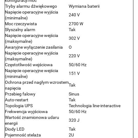
konfiguracji moc
Tryby alarmu dźwiękowego
Wymiana baterii
Napięcie operacyjne wyjścia
240 V
(minimalne)
Moc rzeczywista
2700 W
Słyszalny alarm
Tak
Napięcie operacyjne wejścia
302 V
(maksymalne)
Awaryjne wyłączenie zasilania
O
Napięcie operacyjne wyjścia
220 V
(maksymalne)
Częstotliwość wejściowa
50/60 Hz
Napięcie operacyjne wejścia
151 V
(minimalne)
Ochrona przed nagłym wzrostem
Tak
napięcia
Przebieg falowy
Sinus
Auto-restart
Tak
Topologia UPS
Technologia line-interactive
Frekwencja wyjściowa
50/60 Hz
Wartość znamionowa udaru
320 J
energii
Diody LED
Tak
Pojemność stelaża
2U