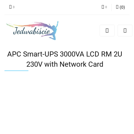
(
0
)
Zaloguj się
Zarejestruj się
Dodaj zgłoszenie
APC Smart-UPS 3000VA LCD RM 2U
230V with Network Card