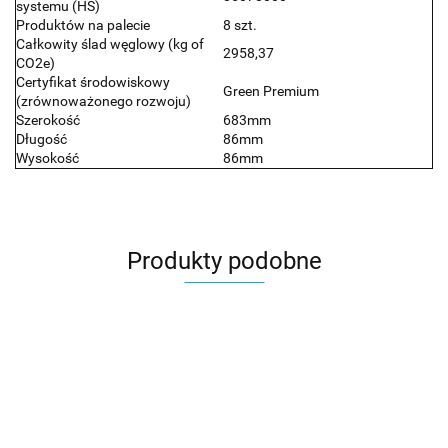
systemu (HS)
Produktów na palecie
8 szt.
Całkowity ślad węglowy (kg of
2958,37
CO2e)
Certyfikat środowiskowy
Green Premium
(zrównoważonego rozwoju)
Szerokość
683mm
Długość
86mm
Wysokość
86mm
Produkty podobne
APC
APC
APC
APC
LevelOn