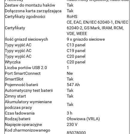
Zestaw do montażu haków
Tak
Dołączona karta zarządzająca
Tak
Certyfikaty zgodności
RoHS
CE, EAC, EN/IEC 62040-1, EN/IEC
Certyfikaty
62040-2, GS Mark, IRAM, RCM,
VDE, WEEE
Ilość gniazd sieciowych
9 x gniazdo sieciowe
Typy wyjść AC
C13 panel
Typy wyjść AC
C19 panel
Typy wyjść AC
C20 panel
Wtyczka
C20 panel
Liczba portów USB 2.0
1
Port SmartConnect
Nie
SmartSlot
Tak
Pojemność baterii
547 Ah
Automatyczny test baterii
Tak
Zimny start
Tak
Akumulatory wymieniane
Tak
podczas pracy
Czas ładowania
3 h
Rodzaj baterii
Ołowiowa (VRLA)
Napięcie operacyjne
230 V
Kod zharmonizowanego
85078000