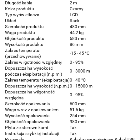
Długość kabla
2 m
Kolor produktu
Czarny
Typ wyświetlacza
LCD
Układ
Rack
Szerokość produktu
480 mm
Waga produktu
44,2 kg
Głębokość produktu
683 mm
Wysokość produktu
86 mm
Zakres temperatur
-15 - 45 °C
(przechowywanie)
Zakres wilgotności względnej
0 - 95%
Dopuszczalna wysokość
0 - 3000 m
podczas eksploatacji (n.p.m.)
Zakres temperatur (eksploatacja)
0 - 40 °C
Dopuszczalna wysokość (n.p.m.)
0 - 15000 m
Dopuszczalna wilgotność
0 - 95%
względna
Szerokość opakowania
600 mm
Waga wraz z opakowaniem
51,6 kg
Wysokość opakowania
254 mm
Głębokość opakowania
980 mm
Płyta ze sterownikami
Tak
Instrukcja szybkiej instalacji
Tak
Przewody
Kabel mocy wejściowy, Kabel USB