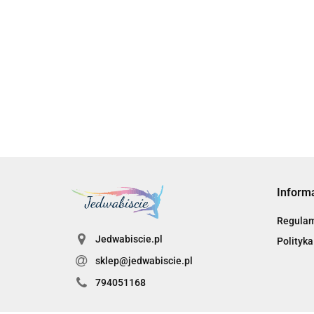
Inform
Regula
Jedwabiscie.pl
Polityka
sklep@jedwabiscie.pl
794051168