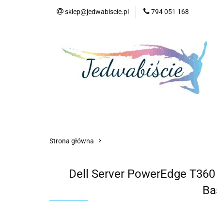
sklep@jedwabiscie.pl
794 051 168
Nowości
Pr
Nowości
Promocje
AGD
Kompute
Strona główna
Dell Server PowerEdge T36
Ba