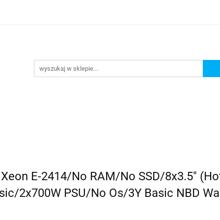
omocje
AGD
Komputery
Dziecko
Sport i 
ry
Dziecko
Sport i turystyka
0 Xeon E-2414/No RAM/No SSD/8x3.5" (H
sic/2x700W PSU/No Os/3Y Basic NBD Wa