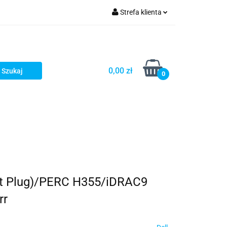
Strefa klienta
turystyka
Zaloguj się
Zarejestruj się
Dodaj zgłoszenie
0,00 zł
0
ot Plug)/PERC H355/iDRAC9
rr