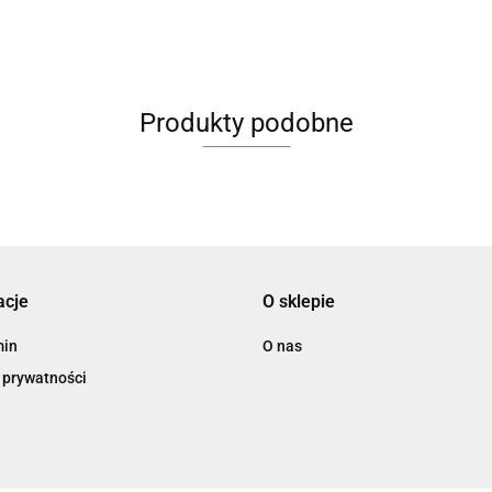
Produkty podobne
acje
O sklepie
min
O nas
 prywatności